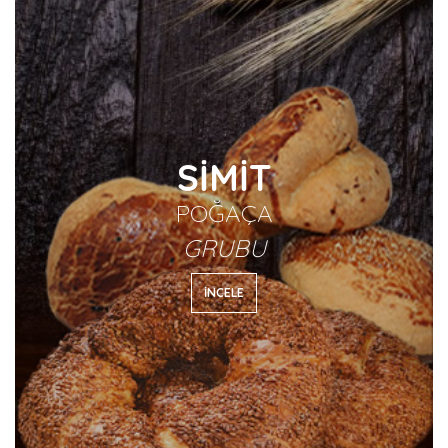
SİMİT
POĞAÇA
GRUBU
İNCELE